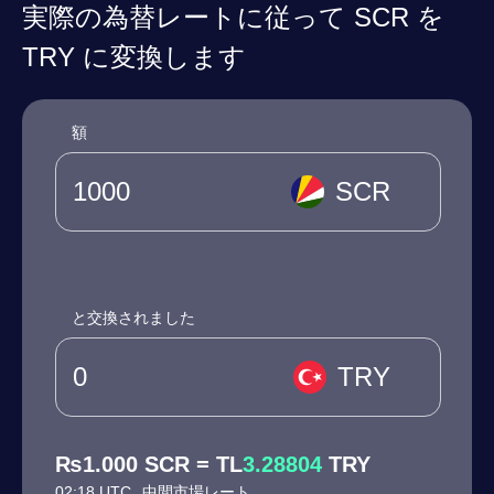
実際の為替レートに従って SCR を
TRY に変換します
額
SCR
と交換されました
TRY
₨1.000 SCR = TL
3.28804
TRY
02:18 UTC
中間市場レート