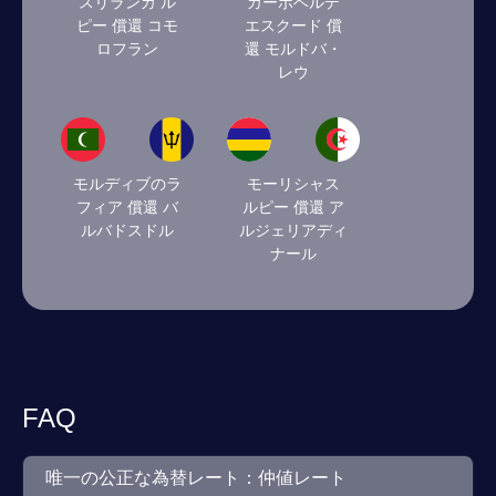
スリランカ ル
カーボベルデ
ピー 償還 コモ
エスクード 償
ロフラン
還 モルドバ・
レウ
モルディブのラ
モーリシャス
フィア 償還 バ
ルピー 償還 ア
ルバドスドル
ルジェリアディ
ナール
FAQ
唯一の公正な為替レート：仲値レート