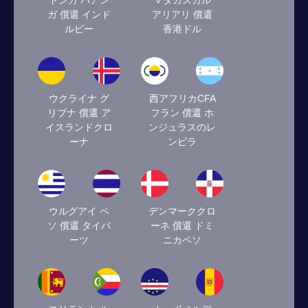
トンガ パアン
マダガスカル
ガ 償還 インド
アリアリ 償還
ルピー
香港ドル
ウクライナ グ
西アフリカCFA
リブナ 償還 ア
フラン 償還 ホ
イスランドクロ
ンジュラスのレ
ーナ
ンピラ
ウルグアイ ペ
デンマーククロ
ソ 償還 タイバ
ーネ 償還 ドミ
ーツ
ニカペソ