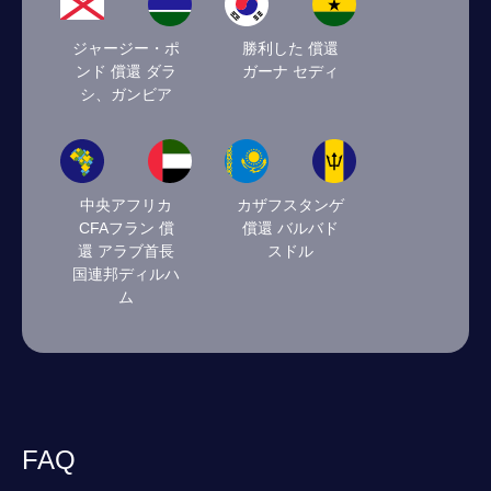
ジャージー・ポ
勝利した 償還
ンド 償還 ダラ
ガーナ セディ
シ、ガンビア
中央アフリカ
カザフスタンゲ
CFAフラン 償
償還 バルバド
還 アラブ首長
スドル
国連邦ディルハ
ム
FAQ