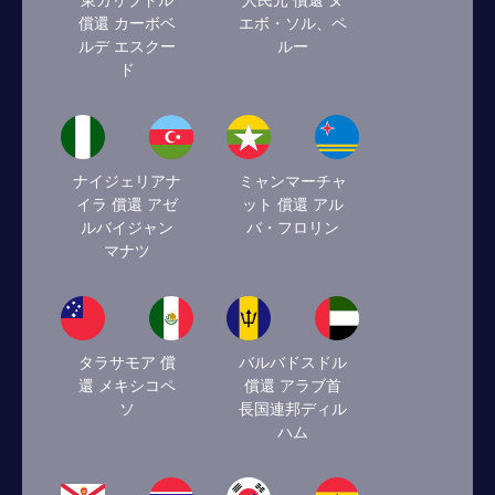
東カリブドル
人民元 償還 ヌ
償還 カーボベ
エボ・ソル、ペ
ルデ エスクー
ルー
ド
ナイジェリアナ
ミャンマーチャ
イラ 償還 アゼ
ット 償還 アル
ルバイジャン
バ・フロリン
マナツ
タラサモア 償
バルバドスドル
還 メキシコペ
償還 アラブ首
ソ
長国連邦ディル
ハム