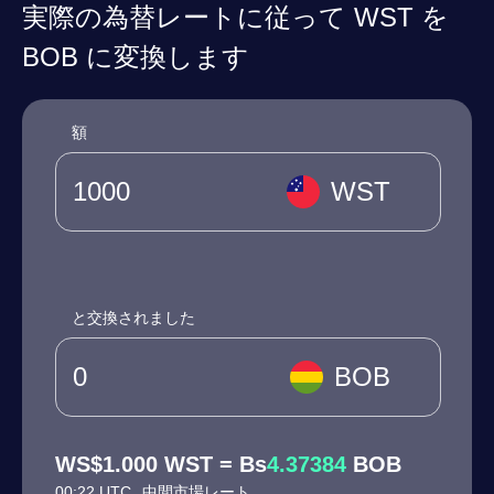
実際の為替レートに従って WST を
BOB に変換します
額
WST
と交換されました
BOB
WS$1.000 WST = Bs
4.37384
BOB
00:22 UTC
中間市場レート