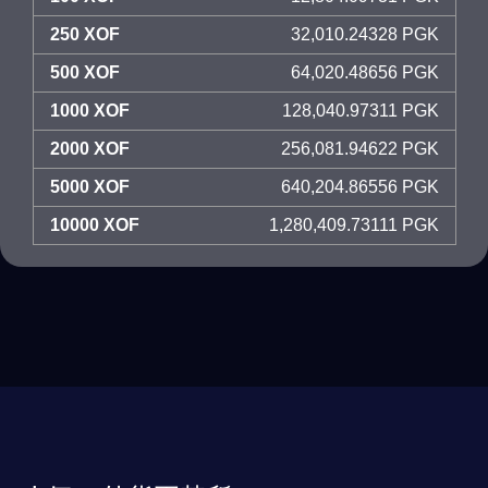
250 XOF
32,010.24328 PGK
500 XOF
64,020.48656 PGK
1000 XOF
128,040.97311 PGK
2000 XOF
256,081.94622 PGK
5000 XOF
640,204.86556 PGK
10000 XOF
1,280,409.73111 PGK