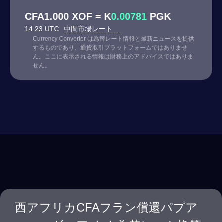
CFA1.000 XOF = K
0.00781
PGK
14:23 UTC
中間市場レート
Currency Converter は為替レート情報と最新ニュースを提供
するものであり、通貨取引プラットフォームではありませ
ん。ここに表示される情報は財務上のアドバイスではありま
せん。
西アフリカCFAフラン償還パプア