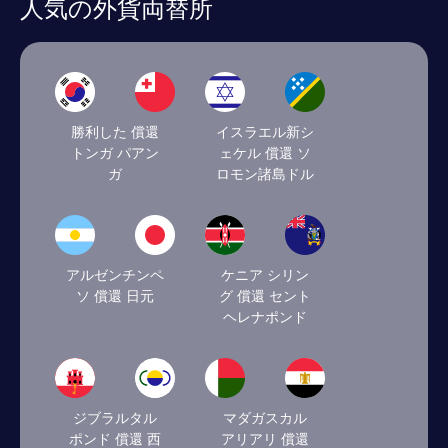
人気の外貨両替所
勝利した 償還
イスラエル新シ
トンガ パアン
ェケル 償還 ソ
ガ
ロモン諸島ドル
アルゼンチンペ
ケニア シリン
ソ 償還 日元
グ 償還 セント
ヘレナポンド
ジブラルタル
マダガスカル
ポンド 償還 西
アリアリ 償還