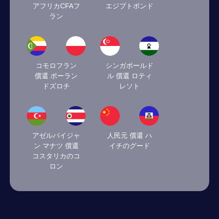
アフリカCFAフ
エジプトポンド
ラン
コモロフラン
シンガポールド
償還 ポーラン
ル 償還 ロティ
ドズロチ
レソト
アゼルバイジャ
人民元 償還 ハ
ン マナツ 償還
イチのグード
コスタリカのコ
ロン