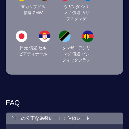
東カリブドル
ウガンダ シリ
償還 ZMW
ング 償還 カザ
フスタンゲ
日元 償還 セル
タンザニアシリ
ビアディナール
ング 償還 パシ
フィックフラン
FAQ
唯一の公正な為替レート：仲値レート