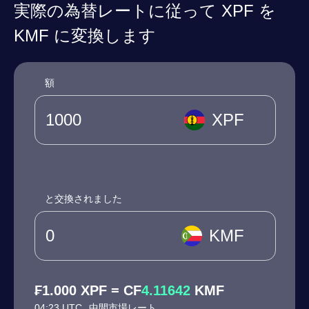
実際の為替レートに従って XPF を
KMF に変換します
額
XPF
と交換されました
KMF
₣1.000 XPF = CF
4.11642
KMF
04:23 UTC
中間市場レート