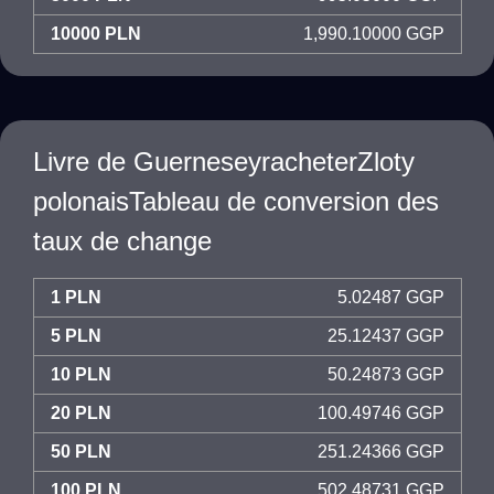
10000 PLN
1,990.10000 GGP
Livre de GuerneseyracheterZloty
polonaisTableau de conversion des
taux de change
1 PLN
5.02487 GGP
5 PLN
25.12437 GGP
10 PLN
50.24873 GGP
20 PLN
100.49746 GGP
50 PLN
251.24366 GGP
100 PLN
502.48731 GGP