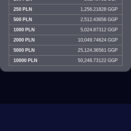
250 PLN
1,256.21828 GGP
500 PLN
2,512.43656 GGP
1000 PLN
5,024.87312 GGP
2000 PLN
10,049.74624 GGP
5000 PLN
25,124.36561 GGP
10000 PLN
50,248.73122 GGP