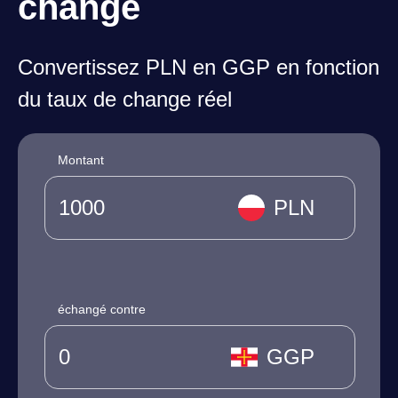
change
Convertissez PLN en GGP en fonction
du taux de change réel
Montant
PLN
échangé contre
GGP