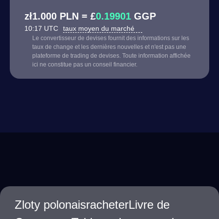
zł1.000 PLN = £
0.19901
GGP
10:17 UTC
taux moyen du marché
Le convertisseur de devises fournit des informations sur les
taux de change et les dernières nouvelles et n'est pas une
plateforme de trading de devises. Toute information affichée
ici ne constitue pas un conseil financier.
Zloty polonaisracheterLivre de