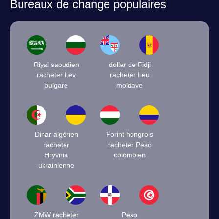
Bureaux de change populaires
Riyal saoudien
dollar de Fidji
racheter Lev
racheter Leu
bulgare
moldave
Dinar algérien
Forint hongrois
racheter
racheter Peso
Hryvnia
colombien
ukrainienne
ZMW racheter
Peso