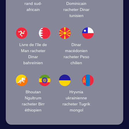
rand sud-
Dominicain
africain
racheter Dinar
tunisien
Livre de l'île de
Dinar
Man racheter
macédonien
Dinar
racheter Peso
bahreïnien
chilien
Bhoutan
Hryvnia
Ngultrum
ukrainienne
racheter Birr
racheter Tugrik
éthiopien
mongol