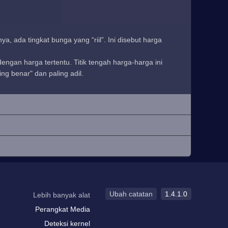
, ada tingkat bunga yang “riil”. Ini disebut harga
ngan harga tertentu. Titik tengah harga-harga ini
ng benar" dan paling adil.
Ubah catatan
1.4.1.0
Lebih banyak alat
Perangkat Media
Deteksi kernel