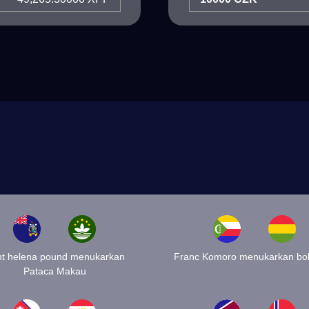
nt helena pound menukarkan
Franc Komoro menukarkan bol
Pataca Makau