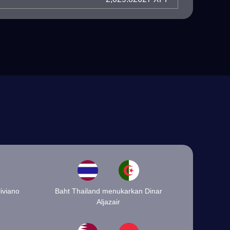
iviano
Baht Thailand menukarkan Dinar
Aljazair