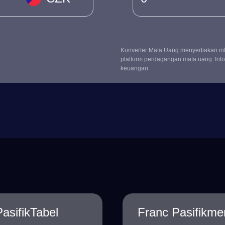
Konverter Mata Uang menyediakan info
platform perdagangan mata uang. Info
keuangan.
sifikTabel
Franc Pasifikm