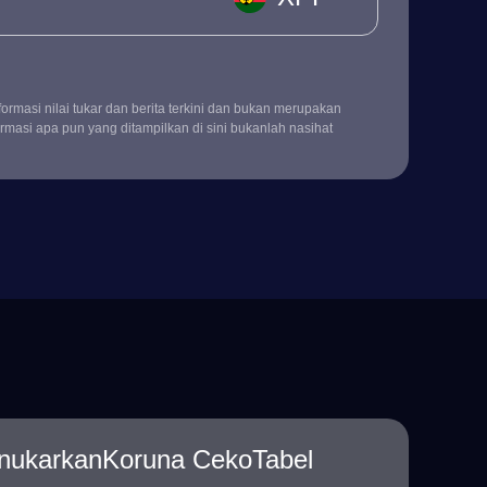
rmasi nilai tukar dan berita terkini dan bukan merupakan
rmasi apa pun yang ditampilkan di sini bukanlah nasihat
enukarkanKoruna CekoTabel