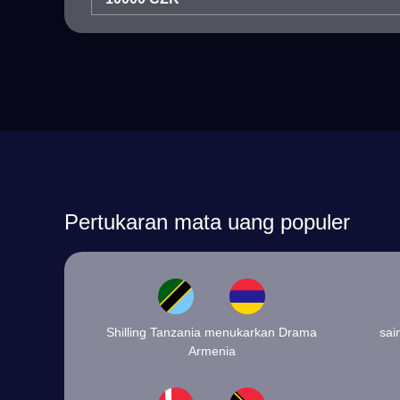
Pertukaran mata uang populer
Shilling Tanzania menukarkan Drama
sai
Armenia