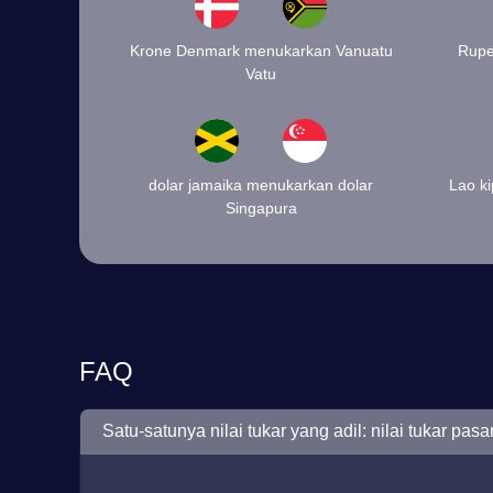
Krone Denmark menukarkan Vanuatu
Rupe
Vatu
dolar jamaika menukarkan dolar
Lao k
Singapura
FAQ
Satu-satunya nilai tukar yang adil: nilai tukar pa