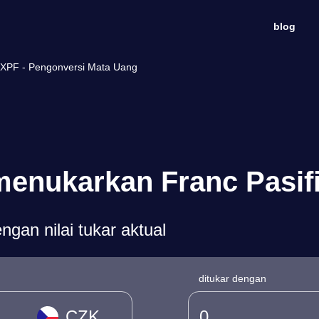
blog
e XPF - Pengonversi Mata Uang
enukarkan Franc Pasifi
gan nilai tukar aktual
ditukar dengan
CZK