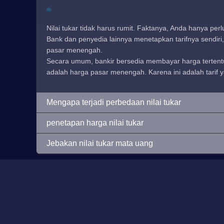
Nilai tukar tidak harus rumit. Faktanya, Anda hanya pe
Bank dan penyedia lainnya menetapkan tarifnya sendiri,
pasar menengah.
Secara umum, bankir bersedia membayar harga tertentu 
adalah harga pasar menengah. Karena ini adalah tarif ya
Mengapa terjadi perbedaan nilai tukar
penetapan harga nilai tukar
Jebakan nilai tukar mata uang