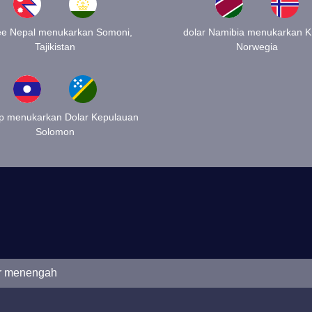
e Nepal menukarkan Somoni,
dolar Namibia menukarkan K
Tajikistan
Norwegia
ip menukarkan Dolar Kepulauan
Solomon
sar menengah