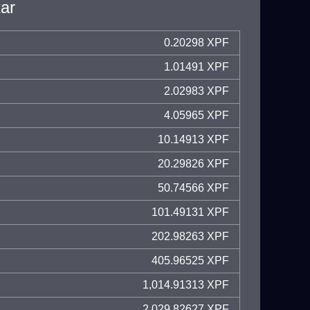
kar
0.20298 XPF
1.01491 XPF
2.02983 XPF
4.05965 XPF
10.14913 XPF
20.29826 XPF
50.74566 XPF
101.49131 XPF
202.98263 XPF
405.96525 XPF
1,014.91313 XPF
2,029.82627 XPF