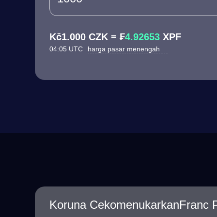
Kč1.000 CZK = ₣
4.92653
XPF
04:05 UTC
harga pasar menengah
Koruna CekomenukarkanFranc Pa