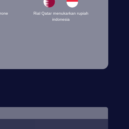
rone
Rial Qatar menukarkan rupiah
indonesia