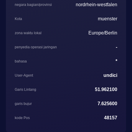
nordrhein-westfalen
negara bagian/provinsi
muenster
Kota
Europe/Berlin
zona waktu lokal
-
penyedia operasi jaringan
*
bahasa
undici
User-Agent
51.962100
Garis Lintang
7.625600
garis bujur
48157
kode Pos