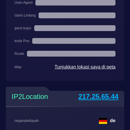
User-Agent
Garis Lintang
garis bujur
kode Pos
Route
Tunjukkan lokasi saya di peta
Map
IP2Location
217.25.65.44
de
negara/wilayah