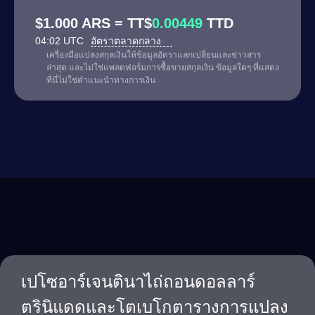
$1.000 ARS = TT$
0.00449
TTD
04:02 UTC
อัตราตลาดกลาง
เครื่องมือแปลงสกุลเงินให้ข้อมูลอัตราแลกเปลี่ยนและข่าวสาร
ล่าสุด และไม่ใช่แพลตฟอร์มการซื้อขายสกุลเงิน ข้อมูลใดๆ ที่แสดง
ที่นี่ไม่ใช่คำแนะนำทางการเงิน
เปโซอาร์เจนตินาไถ่ถอนดอลลาร์
ตรินิแดดและโตเบโกตารางการแปลง