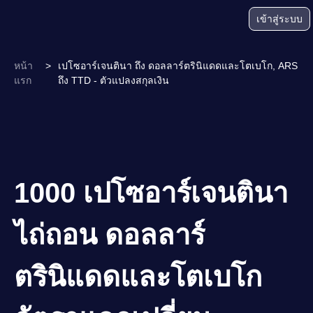
เข้าสู่ระบบ
หน้า
>
เปโซอาร์เจนตินา ถึง ดอลลาร์ตรินิแดดและโตเบโก, ARS
แรก
ถึง TTD - ตัวแปลงสกุลเงิน
1000 เปโซอาร์เจนตินา
ไถ่ถอน ดอลลาร์
ตรินิแดดและโตเบโก