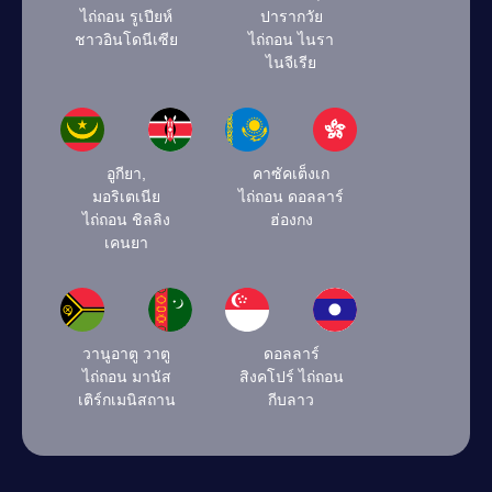
ไถ่ถอน รูเปียห์
ปารากวัย
ชาวอินโดนีเซีย
ไถ่ถอน ไนรา
ไนจีเรีย
อูกียา,
คาซัคเต็งเก
มอริเตเนีย
ไถ่ถอน ดอลลาร์
ไถ่ถอน ชิลลิง
ฮ่องกง
เคนยา
วานูอาตู วาตู
ดอลลาร์
ไถ่ถอน มานัส
สิงคโปร์ ไถ่ถอน
เติร์กเมนิสถาน
กีบลาว