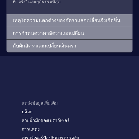
ที่ "จริง" และยุติธรรมที่สุด
เหตุใดความแตกต่างของอัตราแลกเปลี่ยนจึงเกิดขึ้น
การกำหนดราคาอัตราแลกเปลี่ยน
กับดักอัตราแลกเปลี่ยนเงินตรา
แหล่งข้อมูลเพิ่มเติม
บล็อก
ลายนิ้วมือของเบราว์เซอร์
การแสดง
เบราว์เซอร์ป้องกันการตรวจจับ