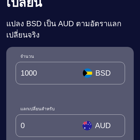
เปลี่ยน
แปลง BSD เป็น AUD ตามอัตราแลก
เปลี่ยนจริง
จำนวน
BSD
แลกเปลี่ยนสำหรับ
AUD