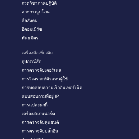
กวดวิชาภาคปฏิบัติ
สาธารณูปโภค
สื่อสังคม
อีคอมเมิร์ซ
พันธมิตร
เครื่องมือเพิ่มเติม
อุปกรณ์สื่อ
การตรวจจับเคอร์เนล
การวิเคราะห์ตัวแทนผู้ใช้
การทดสอบความเร็วอินเทอร์เน็ต
แบบสอบถามที่อยู่ IP
การแปลงคุกกี้
เครื่องสแกนพอร์ต
การตรวจจับหุ่นยนต์
การตรวจจับปลั๊กอิน