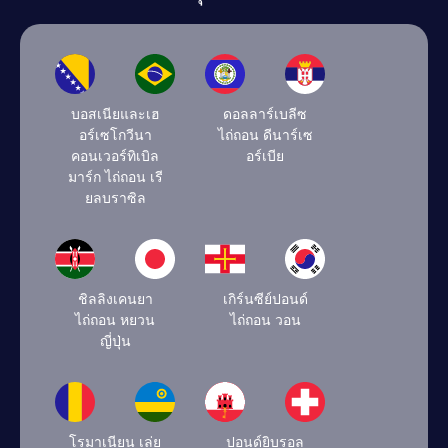
บอสเนียและเฮ
ดอลลาร์เบลีซ
อร์เซโกวีนา
ไถ่ถอน ดีนาร์เซ
คอนเวอร์ทิเบิล
อร์เบีย
มาร์ก ไถ่ถอน เรี
ยลบราซิล
ชิลลิงเคนยา
เกิร์นซีย์ปอนด์
ไถ่ถอน หยวน
ไถ่ถอน วอน
ญี่ปุ่น
โรมาเนียน เล่ย
ปอนด์ยิบรอล