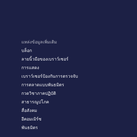
แหล่งข้อมูลเพิ่มเติม
บล็อก
ลายนิ้วมือของเบราว์เซอร์
การแสดง
เบราว์เซอร์ป้องกันการตรวจจับ
การตลาดแบบพันธมิตร
กวดวิชาภาคปฏิบัติ
สาธารณูปโภค
สื่อสังคม
อีคอมเมิร์ซ
พันธมิตร