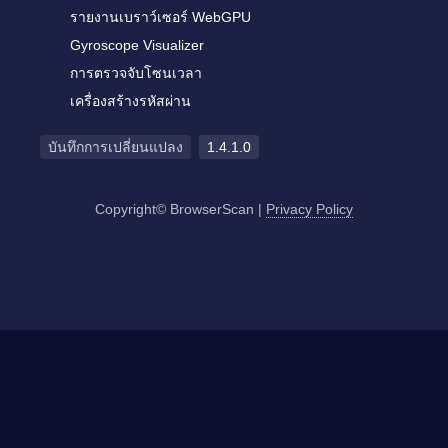
รายงานเบราว์เซอร์ WebGPU
Gyroscope Visualizer
การตรวจจับโซนเวลา
เครื่องสร้างรหัสผ่าน
บันทึกการเปลี่ยนแปลง
1.4.1.0
Copyright© BrowserScan
|
Privacy Policy