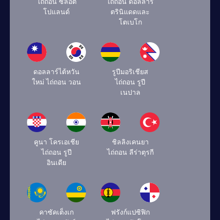
ไถ่ถอน ซลอตี
ไถ่ถอน ดอลลาร์
โปแลนด์
ตรินิแดดและ
โตเบโก
ดอลลาร์ไต้หวัน
รูปีมอริเชียส
ใหม่ ไถ่ถอน วอน
ไถ่ถอน รูปี
เนปาล
คูนา โครเอเชีย
ชิลลิงเคนยา
ไถ่ถอน รูปี
ไถ่ถอน ลีร่าตุรกี
อินเดีย
คาซัคเต็งเก
ฟรังก์แปซิฟิก