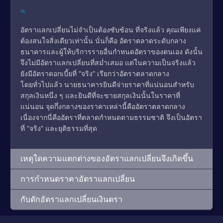
อัตราแลกเปลี่ยนไม่จำเป็นต้องซับซ้อน ที่จริงแล้ว คุณเพียงแค่
ต้องสนใจสิ่งเดียวเท่านั้น นั่นก็คือ อัตราตลาดระดับกลาง
ธนาคารและผู้ให้บริการรายอื่นกำหนดอัตราของตนเอง ดังนั้น
จึงไม่มีอัตราแลกเปลี่ยนที่สม่ำเสมอ แต่ในความเป็นจริงแล้ว
ยังมีอัตราดอกเบี้ยที่ "จริง" เรียกว่าอัตราตลาดกลาง
โดยทั่วไปแล้ว นายธนาคารยินดีจ่ายราคาที่แน่นอนสำหรับ
สกุลเงินหนึ่ง ๆ และยินดีที่จะขายสกุลเงินนั้นในราคาที่
แน่นอน จุดกึ่งกลางของราคาเหล่านี้คืออัตราตลาดกลาง
เนื่องจากนี่คืออัตราที่ตลาดกำหนดตามธรรมชาติ จึงเป็นอัตรา
ที่ "จริง" และยุติธรรมที่สุด
เหตุใดความแตกต่างของอัตราแลกเปลี่ยนจึงเกิดขึ้น
การกำหนดราคาอัตราแลกเปลี่ยน
กับดักอัตราแลกเปลี่ยนเงินตรา