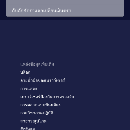
กับดักอัตราแลกเปลี่ยนเงินตรา
แหล่งข้อมูลเพิ่มเติม
บล็อก
ลายนิ้วมือของเบราว์เซอร์
การแสดง
เบราว์เซอร์ป้องกันการตรวจจับ
การตลาดแบบพันธมิตร
กวดวิชาภาคปฏิบัติ
สาธารณูปโภค
สื่อสังคม