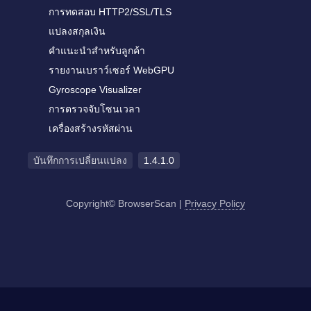
การทดสอบ HTTP2/SSL/TLS
แปลงสกุลเงิน
คำแนะนำสำหรับลูกค้า
รายงานเบราว์เซอร์ WebGPU
Gyroscope Visualizer
การตรวจจับโซนเวลา
เครื่องสร้างรหัสผ่าน
บันทึกการเปลี่ยนแปลง
1.4.1.0
Copyright© BrowserScan
|
Privacy Policy