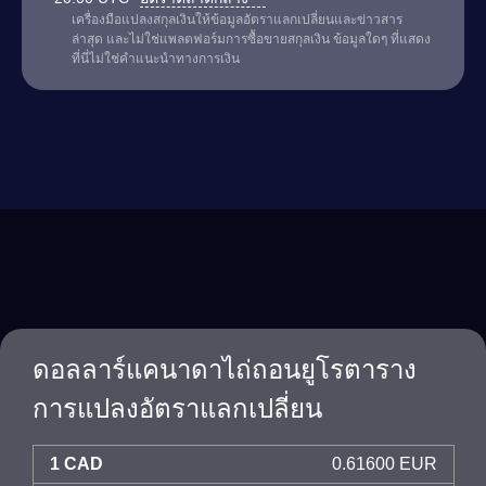
เครื่องมือแปลงสกุลเงินให้ข้อมูลอัตราแลกเปลี่ยนและข่าวสาร
ล่าสุด และไม่ใช่แพลตฟอร์มการซื้อขายสกุลเงิน ข้อมูลใดๆ ที่แสดง
ที่นี่ไม่ใช่คำแนะนำทางการเงิน
ดอลลาร์แคนาดาไถ่ถอนยูโรตาราง
การแปลงอัตราแลกเปลี่ยน
1 CAD
0.61600 EUR