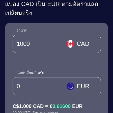
แปลง CAD เป็น EUR ตามอัตราแลก
เปลี่ยนจริง
จำนวน
CAD
แลกเปลี่ยนสำหรับ
EUR
C$1.000 CAD = €
0.61600
EUR
20:00 UTC
อัตราตลาดกลาง