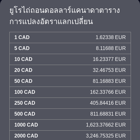
ยูโรไถ่ถอนดอลลาร์แคนาดาตาราง
การแปลงอัตราแลกเปลี่ยน
1 CAD
1.62338 EUR
5 CAD
8.11688 EUR
10 CAD
16.23377 EUR
20 CAD
32.46753 EUR
50 CAD
81.16883 EUR
100 CAD
162.33766 EUR
250 CAD
405.84416 EUR
500 CAD
811.68831 EUR
1000 CAD
1,623.37662 EUR
2000 CAD
3,246.75325 EUR