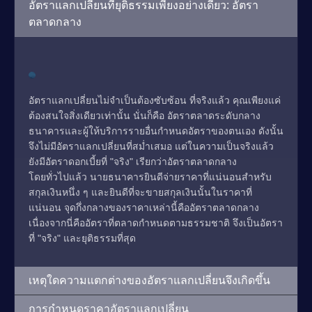
อัตราแลกเปลี่ยนที่ยุติธรรมเพียงอย่างเดียว: อัตรา
ตลาดกลาง
อัตราแลกเปลี่ยนไม่จำเป็นต้องซับซ้อน ที่จริงแล้ว คุณเพียงแค่
ต้องสนใจสิ่งเดียวเท่านั้น นั่นก็คือ อัตราตลาดระดับกลาง
ธนาคารและผู้ให้บริการรายอื่นกำหนดอัตราของตนเอง ดังนั้น
จึงไม่มีอัตราแลกเปลี่ยนที่สม่ำเสมอ แต่ในความเป็นจริงแล้ว
ยังมีอัตราดอกเบี้ยที่ "จริง" เรียกว่าอัตราตลาดกลาง
โดยทั่วไปแล้ว นายธนาคารยินดีจ่ายราคาที่แน่นอนสำหรับ
สกุลเงินหนึ่ง ๆ และยินดีที่จะขายสกุลเงินนั้นในราคาที่
แน่นอน จุดกึ่งกลางของราคาเหล่านี้คืออัตราตลาดกลาง
เนื่องจากนี่คืออัตราที่ตลาดกำหนดตามธรรมชาติ จึงเป็นอัตรา
ที่ "จริง" และยุติธรรมที่สุด
เหตุใดความแตกต่างของอัตราแลกเปลี่ยนจึงเกิดขึ้น
การกำหนดราคาอัตราแลกเปลี่ยน