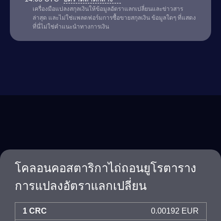
เครื่องมือแปลงสกุลเงินให้ข้อมูลอัตราแลกเปลี่ยนและข่าวสาร
ล่าสุด และไม่ใช่แพลตฟอร์มการซื้อขายสกุลเงิน ข้อมูลใดๆ ที่แสดง
ที่นี่ไม่ใช่คำแนะนำทางการเงิน
โคลอนคอสตาริกาไถ่ถอนยูโรตาราง
การแปลงอัตราแลกเปลี่ยน
1 CRC
0.00192 EUR