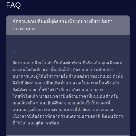
FAQ
อัตราแลกเปลี่ยนที่ยุติธรรมเพียงอย่างเดียว: อัตรา
ตลาดกลาง
อัตราแลกเปลี่ยนไม่จำเป็นต้องซับซ้อน ที่จริงแล้ว คุณเพียงแค่
ต้องสนใจสิ่งเดียวเท่านั้น นั่นก็คือ อัตราตลาดระดับกลาง
ธนาคารและผู้ให้บริการรายอื่นกำหนดอัตราของตนเอง ดังนั้น
จึงไม่มีอัตราแลกเปลี่ยนที่สม่ำเสมอ แต่ในความเป็นจริงแล้ว
ยังมีอัตราดอกเบี้ยที่ "จริง" เรียกว่าอัตราตลาดกลาง
โดยทั่วไปแล้ว นายธนาคารยินดีจ่ายราคาที่แน่นอนสำหรับ
สกุลเงินหนึ่ง ๆ และยินดีที่จะขายสกุลเงินนั้นในราคาที่
แน่นอน จุดกึ่งกลางของราคาเหล่านี้คืออัตราตลาดกลาง
เนื่องจากนี่คืออัตราที่ตลาดกำหนดตามธรรมชาติ จึงเป็นอัตรา
ที่ "จริง" และยุติธรรมที่สุด