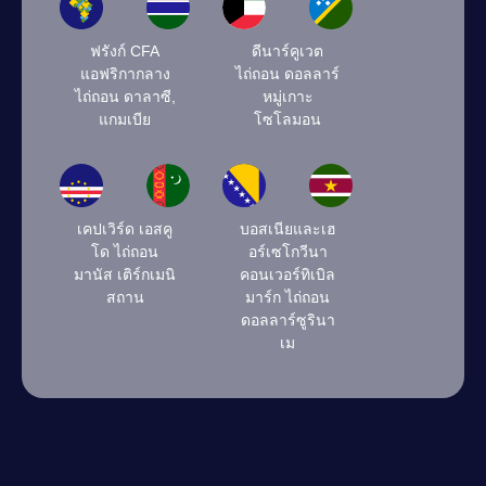
ฟรังก์ CFA
ดีนาร์คูเวต
แอฟริกากลาง
ไถ่ถอน ดอลลาร์
ไถ่ถอน ดาลาซี,
หมู่เกาะ
แกมเบีย
โซโลมอน
เคปเวิร์ด เอสคู
บอสเนียและเฮ
โด ไถ่ถอน
อร์เซโกวีนา
มานัส เติร์กเมนิ
คอนเวอร์ทิเบิล
สถาน
มาร์ก ไถ่ถอน
ดอลลาร์ซูรินา
เม