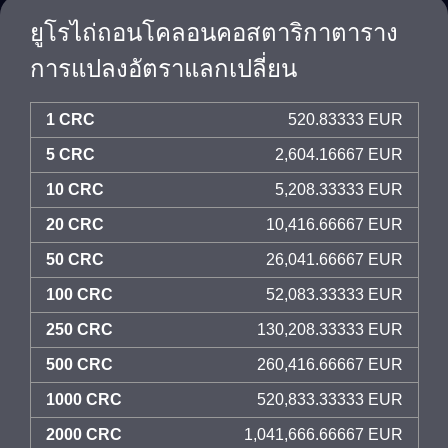
ยูโรไถ่ถอนโคลอนคอสตาริกาตาราง
การแปลงอัตราแลกเปลี่ยน
1 CRC
520.83333 EUR
5 CRC
2,604.16667 EUR
10 CRC
5,208.33333 EUR
20 CRC
10,416.66667 EUR
50 CRC
26,041.66667 EUR
100 CRC
52,083.33333 EUR
250 CRC
130,208.33333 EUR
500 CRC
260,416.66667 EUR
1000 CRC
520,833.33333 EUR
2000 CRC
1,041,666.66667 EUR