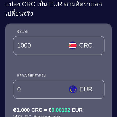
แปลง CRC เป็น EUR ตามอัตราแลก
เปลี่ยนจริง
จำนวน
CRC
แลกเปลี่ยนสำหรับ
EUR
₡1.000 CRC = €
0.00192
EUR
14:05 UTC
อัตราตลาดกลาง