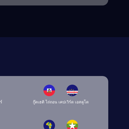
ร์
กู๊ดเฮติ ไถ่ถอน เคปเวิร์ด เอสคูโด