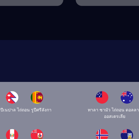
ูปีเนปาล ไถ่ถอน รูปีศรีลังกา
ทาลา ซามัว ไถ่ถอน ดอลลา
ออสเตรเลีย