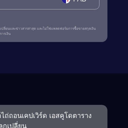
ลกเปลี่ยนและข่าวสารล่าสุด และไม่ใช่แพลตฟอร์มการซื้อขายสกุลเงิน
การเงิน
ไถ่ถอนเคปเวิร์ด เอสคูโดตาราง
กเปลี่ยน