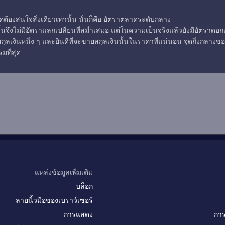
ค่ต้องสนใจสิ่งเดียวเท่านั้น นั่นก็คือ อัตราตลาดระดับกลาง
ึงไม่มีอัตราแลกเปลี่ยนที่สม่ำเสมอ แต่ในความเป็นจริงแล้วยังมีอัตราดอกเบี
เงินหนึ่ง ๆ และยินดีที่จะขายสกุลเงินนั้นในราคาที่แน่นอน จุดกึ่งกลางของร
มที่สุด
แหล่งข้อมูลเพิ่มเติม
บล็อก
ลายนิ้วมือของเบราว์เซอร์
การแสดง
การ