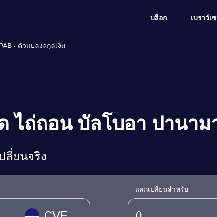
บล็อก
เบราว์เซ
 PAB - ตัวแปลงสกุลเงิน
โด ไถ่ถอน บัลโบอา ปานาม
ลี่ยนจริง
แลกเปลี่ยนสำหรับ
CVE