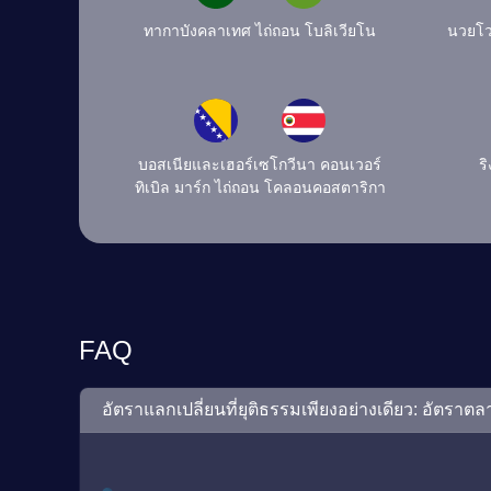
ทากาบังคลาเทศ ไถ่ถอน โบลิเวียโน
นวยโวโ
บอสเนียและเฮอร์เซโกวีนา คอนเวอร์
ร
ทิเบิล มาร์ก ไถ่ถอน โคลอนคอสตาริกา
FAQ
อัตราแลกเปลี่ยนที่ยุติธรรมเพียงอย่างเดียว: อัตรา