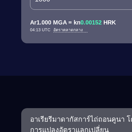
Ar1.000 MGA = kn
0.00152
HRK
04:13 UTC
อัตราตลาดกลาง
อาเรียรีมาดากัสการ์ไถ่ถอนคูนา 
การแปลงอัตราแลกเปลี่ยน