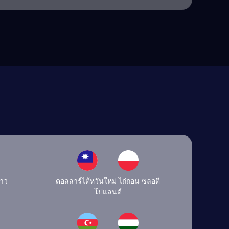
ชาว
ดอลลาร์ไต้หวันใหม่ ไถ่ถอน ซลอตี
โปแลนด์