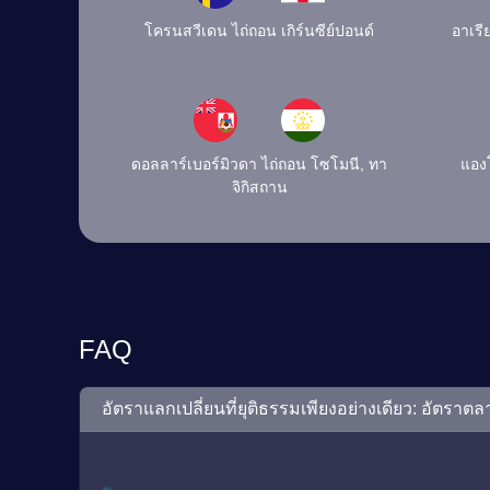
โครนสวีเดน ไถ่ถอน เกิร์นซีย์ปอนด์
อาเรี
ดอลลาร์เบอร์มิวดา ไถ่ถอน โซโมนี, ทา
แอง
จิกิสถาน
FAQ
อัตราแลกเปลี่ยนที่ยุติธรรมเพียงอย่างเดียว: อัตรา