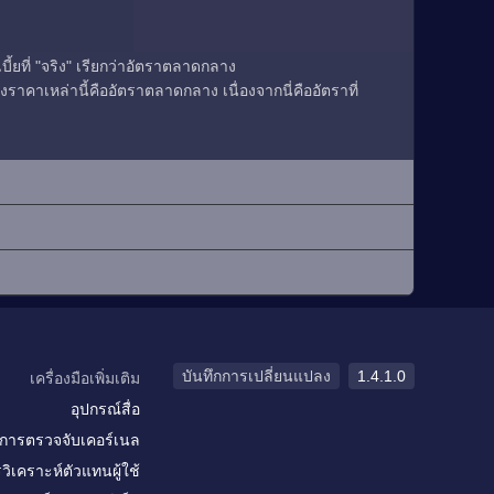
้ยที่ "จริง" เรียกว่าอัตราตลาดกลาง
าคาเหล่านี้คืออัตราตลาดกลาง เนื่องจากนี่คืออัตราที่
บันทึกการเปลี่ยนแปลง
1.4.1.0
เครื่องมือเพิ่มเติม
อุปกรณ์สื่อ
การตรวจจับเคอร์เนล
วิเคราะห์ตัวแทนผู้ใช้