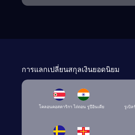
การแลกเปลี่ยนสกุลเงินยอดนิยม
โคลอนคอสตาริกา ไถ่ถอน รูปีอินเดีย
รูเบิ