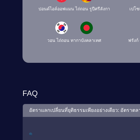
ปอนด์ไอล์ออฟแมน ไถ่ถอน รูปีศรีลังกา
เปโซ
วอน ไถ่ถอน ทากาบังคลาเทศ
ฟรังก์
FAQ
อัตราแลกเปลี่ยนที่ยุติธรรมเพียงอย่างเดียว: อัตรา