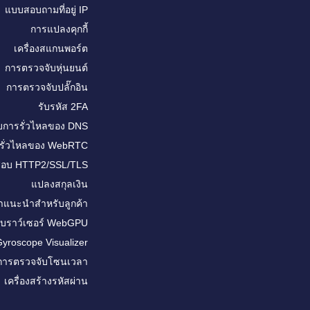
แบบสอบถามที่อยู่ IP
การแปลงคุกกี้
เครื่องสแกนพอร์ต
การตรวจจับหุ่นยนต์
การตรวจจับปลั๊กอิน
รับรหัส 2FA
บการรั่วไหลของ DNS
รั่วไหลของ WebRTC
อบ HTTP2/SSL/TLS
แปลงสกุลเงิน
ำแนะนำสำหรับลูกค้า
บราว์เซอร์ WebGPU
yroscope Visualizer
การตรวจจับโซนเวลา
เครื่องสร้างรหัสผ่าน