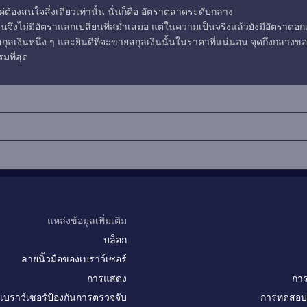
ค่ต้องสนใจสิ่งเดียวเท่านั้น นั่นก็คือ อัตราตลาดระดับกลาง
ึงไม่มีอัตราแลกเปลี่ยนที่สม่ำเสมอ แต่ในความเป็นจริงแล้วยังมีอัตราดอกเบี
เงินหนึ่ง ๆ และยินดีที่จะขายสกุลเงินนั้นในราคาที่แน่นอน จุดกึ่งกลางของร
มที่สุด
แหล่งข้อมูลเพิ่มเติม
บล็อก
ลายนิ้วมือของเบราว์เซอร์
การแสดง
การ
เบราว์เซอร์ป้องกันการตรวจจับ
การทดสอบค