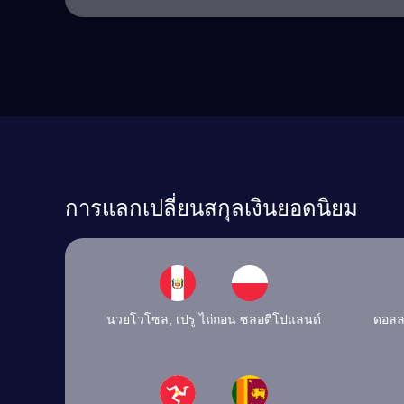
การแลกเปลี่ยนสกุลเงินยอดนิยม
นวยโวโซล, เปรู ไถ่ถอน ซลอตีโปแลนด์
ดอลลา