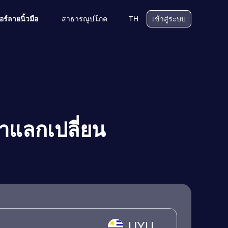
สาธารณูปโภค
TH
อร์ลายนิ้วมือ
เข้าสู่ระบบ
ราแลกเปลี่ยน
UYU