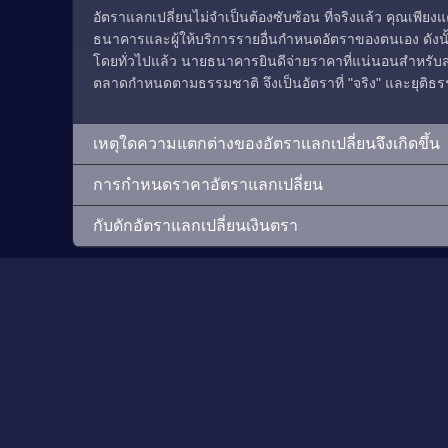
อัตราแลกเปลี่ยนไม่จำเป็นต้องซับซ้อน ที่จริงแล้ว คุณเพียงแ
ธนาคารและผู้ให้บริการรายอื่นกำหนดอัตราของตนเอง ดังนั้นจ
โดยทั่วไปแล้ว นายธนาคารยินดีจ่ายราคาที่แน่นอนสำหรับสกุล
ตลาดกำหนดตามธรรมชาติ จึงเป็นอัตราที่ "จริง" และยุติธรร
เหตุใดความแตกต่างของอัตราแลกเปลี่ยนจึงเกิดขึ้น
การกำหนดราคาอัตราแลกเปลี่ยน
กับดักอัตราแลกเปลี่ยนเงินตรา