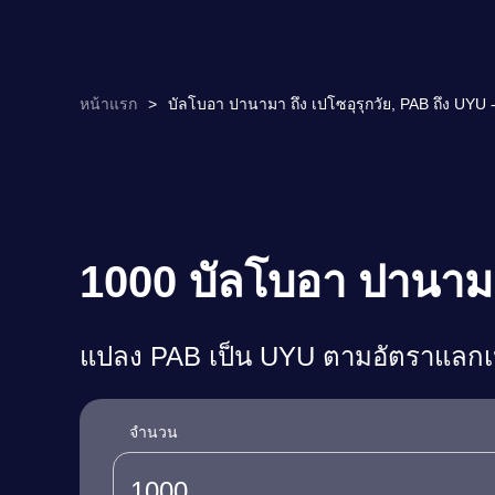
หน้าแรก
>
บัลโบอา ปานามา ถึง เปโซอุรุกวัย, PAB ถึง UYU 
1000 บัลโบอา ปานามา 
แปลง PAB เป็น UYU ตามอัตราแลกเป
จำนวน