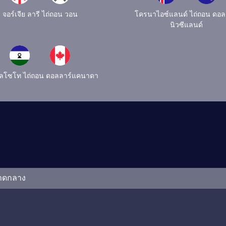
จอร์เจีย ลารี ไถ่ถอน วอน
โครนาไอซ์แลนด์ ไถ่ถอน ดอล
นิวซีแลนด์
เลโซโท ไถ่ถอน ดอลลาร์แคนาดา
ตลาดกลาง