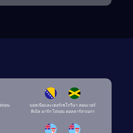
ถ่ถอน
บอสเนียและเฮอร์เซโกวีนา คอนเวอร์
ทิเบิล มาร์ก ไถ่ถอน ดอลลาร์จาเมกา