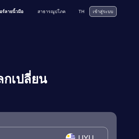
สาธารณูปโภค
TH
อร์ลายนิ้วมือ
เข้าสู่ระบบ
ลกเปลี่ยน
UYU