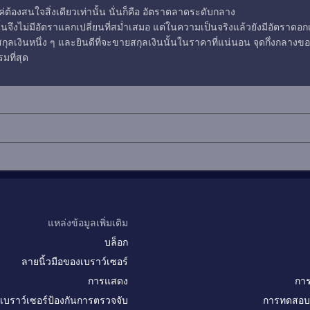
ค่ต้องสนใจสิ่งเดียวเท่านั้น นั่นก็คือ อัตราตลาดระดับกลาง
ึงไม่มีอัตราแลกเปลี่ยนที่สม่ำเสมอ แต่ในความเป็นจริงแล้วยังมีอัตราดอกเบี
เงินหนึ่ง ๆ และยินดีที่จะขายสกุลเงินนั้นในราคาที่แน่นอน จุดกึ่งกลางของร
มที่สุด
แหล่งข้อมูลเพิ่มเติม
บล็อก
ลายนิ้วมือของเบราว์เซอร์
การแสดง
การ
เบราว์เซอร์ป้องกันการตรวจจับ
การทดสอบค