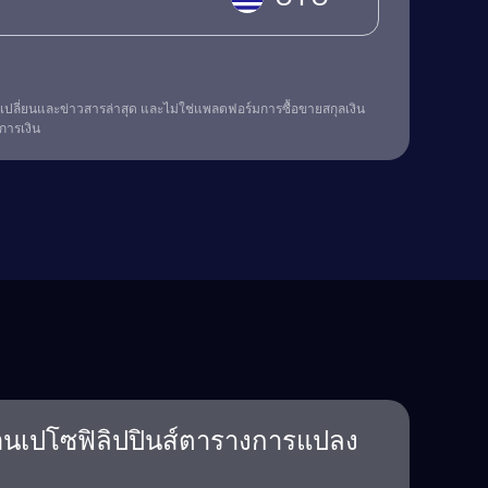
ลกเปลี่ยนและข่าวสารล่าสุด และไม่ใช่แพลตฟอร์มการซื้อขายสกุลเงิน
การเงิน
ถอนเปโซฟิลิปปินส์ตารางการแปลง