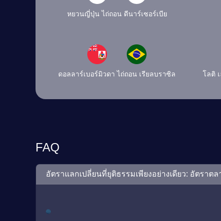
หยวนญี่ปุ่น ไถ่ถอน ดีนาร์เซอร์เบีย
ดอลลาร์เบอร์มิวดา ไถ่ถอน เรียลบราซิล
โลติ 
FAQ
อัตราแลกเปลี่ยนที่ยุติธรรมเพียงอย่างเดียว: อัตรา