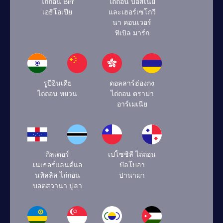
ไถ่ถอน Birr
ไถ่ถอน บอสเนีย
เอธิโอเปีย
และเฮอร์เซโกวี
นา คอนเวอร์
ทิเบิล มาร์ก
รูปีอินเดีย
ดอลลาร์ฮ่องกง
ไถ่ถอน หยวน
ไถ่ถอน ดราม่า
อาร์เมเนีย
กิลเดอร์
เปโซชิลี ไถ่ถอน
เนเธอร์แลนด์แอ
บัลโบอา
นทิลลิส ไถ่ถอน
ปานามา
บอตสวานา ปูลา