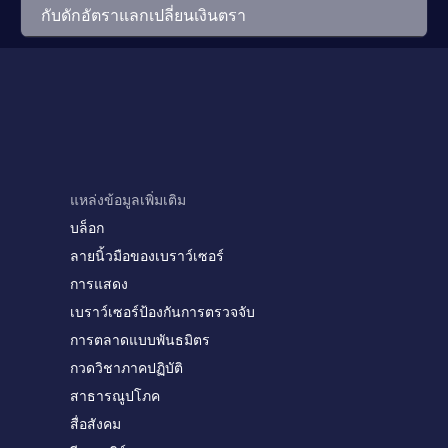
กับดักอัตราแลกเปลี่ยนเงินตรา
แหล่งข้อมูลเพิ่มเติม
บล็อก
ลายนิ้วมือของเบราว์เซอร์
การแสดง
เบราว์เซอร์ป้องกันการตรวจจับ
การตลาดแบบพันธมิตร
กวดวิชาภาคปฏิบัติ
สาธารณูปโภค
สื่อสังคม