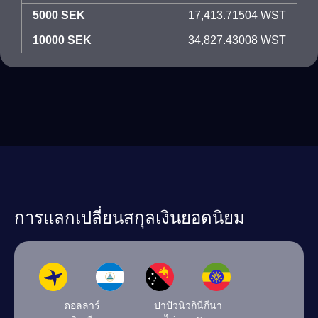
5000 SEK
17,413.71504 WST
10000 SEK
34,827.43008 WST
การแลกเปลี่ยนสกุลเงินยอดนิยม
ดอลลาร์
ปาปัวนิวกินีกีนา