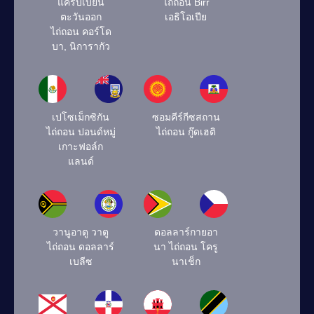
แคริบเบียน
ไถ่ถอน Birr
ตะวันออก
เอธิโอเปีย
ไถ่ถอน คอร์โด
บา, นิการากัว
เปโซเม็กซิกัน
ซอมคีร์กีซสถาน
ไถ่ถอน ปอนด์หมู่
ไถ่ถอน กู๊ดเฮติ
เกาะฟอล์ก
แลนด์
วานูอาตู วาตู
ดอลลาร์กายอา
ไถ่ถอน ดอลลาร์
นา ไถ่ถอน โครู
เบลีซ
นาเช็ก