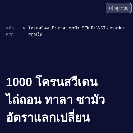
เข้าสู่ระบบ
หน้า
>
โครนสวีเดน ถึง ทาลา ซามัว, SEK ถึง WST - ตัวแปลง
แรก
สกุลเงิน
1000 โครนสวีเดน
ไถ่ถอน ทาลา ซามัว
อัตราแลกเปลี่ยน