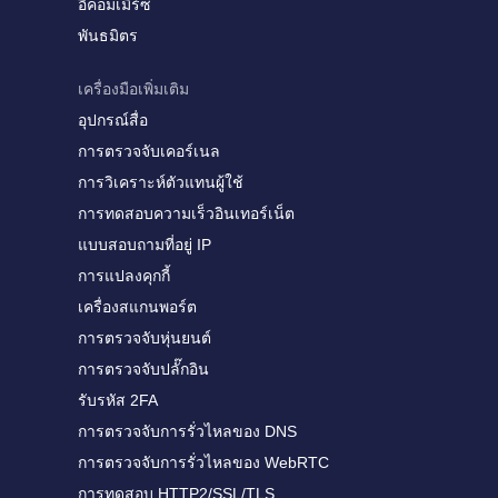
อีคอมเมิร์ซ
พันธมิตร
เครื่องมือเพิ่มเติม
อุปกรณ์สื่อ
การตรวจจับเคอร์เนล
การวิเคราะห์ตัวแทนผู้ใช้
การทดสอบความเร็วอินเทอร์เน็ต
แบบสอบถามที่อยู่ IP
การแปลงคุกกี้
เครื่องสแกนพอร์ต
การตรวจจับหุ่นยนต์
การตรวจจับปลั๊กอิน
รับรหัส 2FA
การตรวจจับการรั่วไหลของ DNS
การตรวจจับการรั่วไหลของ WebRTC
การทดสอบ HTTP2/SSL/TLS