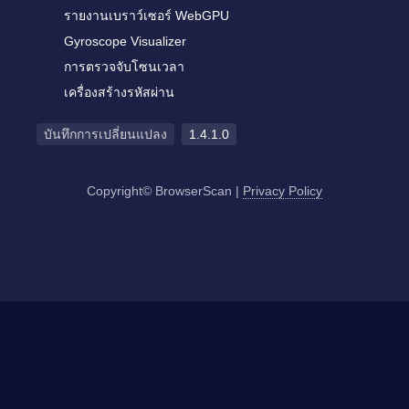
รายงานเบราว์เซอร์ WebGPU
Gyroscope Visualizer
การตรวจจับโซนเวลา
เครื่องสร้างรหัสผ่าน
บันทึกการเปลี่ยนแปลง
1.4.1.0
Copyright© BrowserScan
|
Privacy Policy