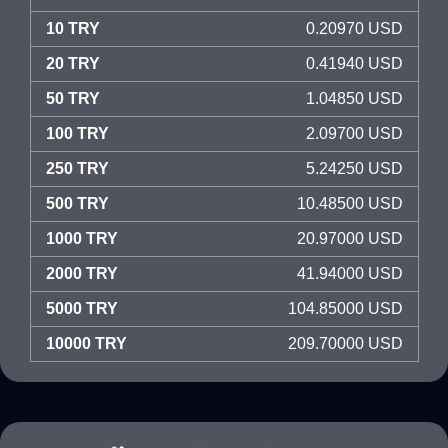
10 TRY
0.20970 USD
20 TRY
0.41940 USD
50 TRY
1.04850 USD
100 TRY
2.09700 USD
250 TRY
5.24250 USD
500 TRY
10.48500 USD
1000 TRY
20.97000 USD
2000 TRY
41.94000 USD
5000 TRY
104.85000 USD
10000 TRY
209.70000 USD