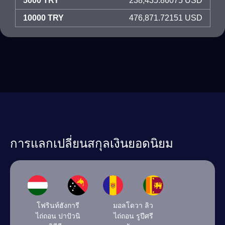
5000 TRY
238,435.86075 USD
10000 TRY
476,871.72151 USD
การแลกเปลี่ยนสกุลเงินยอดนิยม
โฟรินท์ฮังการี
มอลโดวา ลิว
ไถ่ถอน ปาปัวนิ
ไถ่ถอน รูปีศรี