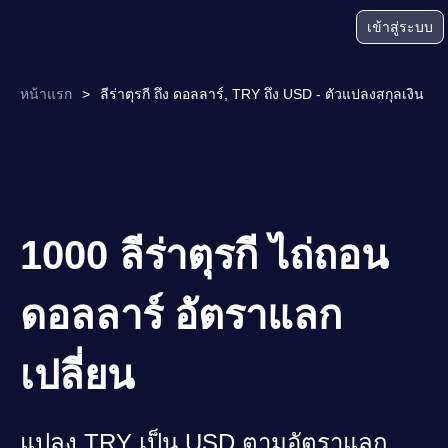
เข้าสู่ระบบ
หน้าแรก
>
ลีร่าตุรกี ถึง ดอลลาร์, TRY ถึง USD - ตัวแปลงสกุลเงิน
1000 ลีร่าตุรกี ไถ่ถอน
ดอลลาร์ อัตราแลก
เปลี่ยน
แปลง TRY เป็น USD ตามอัตราแลก