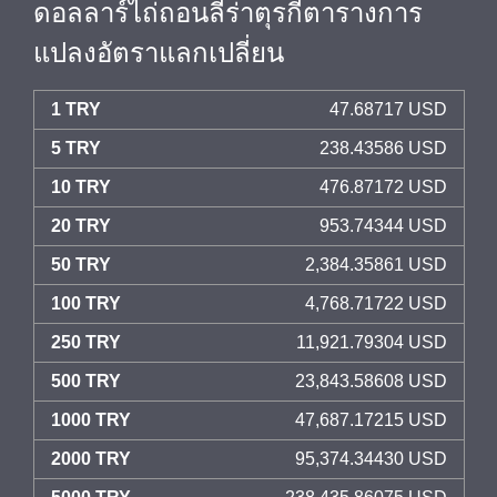
ดอลลาร์ไถ่ถอนลีร่าตุรกีตารางการ
แปลงอัตราแลกเปลี่ยน
1 TRY
47.68717 USD
5 TRY
238.43586 USD
10 TRY
476.87172 USD
20 TRY
953.74344 USD
50 TRY
2,384.35861 USD
100 TRY
4,768.71722 USD
250 TRY
11,921.79304 USD
500 TRY
23,843.58608 USD
1000 TRY
47,687.17215 USD
2000 TRY
95,374.34430 USD