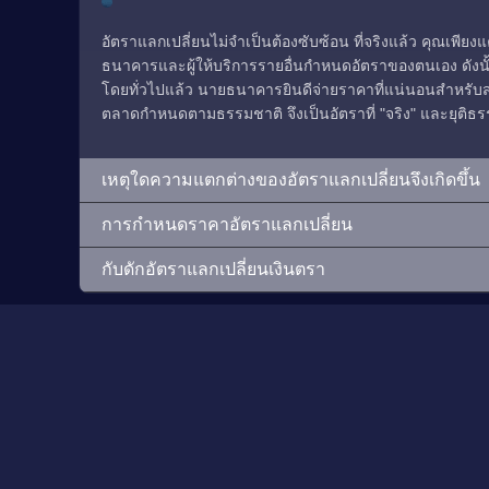
อัตราแลกเปลี่ยนไม่จำเป็นต้องซับซ้อน ที่จริงแล้ว คุณเพียงแ
ธนาคารและผู้ให้บริการรายอื่นกำหนดอัตราของตนเอง ดังนั้นจ
โดยทั่วไปแล้ว นายธนาคารยินดีจ่ายราคาที่แน่นอนสำหรับสกุล
ตลาดกำหนดตามธรรมชาติ จึงเป็นอัตราที่ "จริง" และยุติธรร
เหตุใดความแตกต่างของอัตราแลกเปลี่ยนจึงเกิดขึ้น
การกำหนดราคาอัตราแลกเปลี่ยน
กับดักอัตราแลกเปลี่ยนเงินตรา