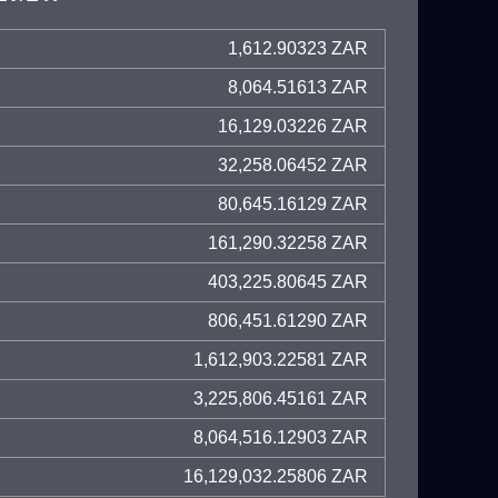
1,612.90323 ZAR
8,064.51613 ZAR
16,129.03226 ZAR
32,258.06452 ZAR
80,645.16129 ZAR
161,290.32258 ZAR
403,225.80645 ZAR
806,451.61290 ZAR
1,612,903.22581 ZAR
3,225,806.45161 ZAR
8,064,516.12903 ZAR
16,129,032.25806 ZAR