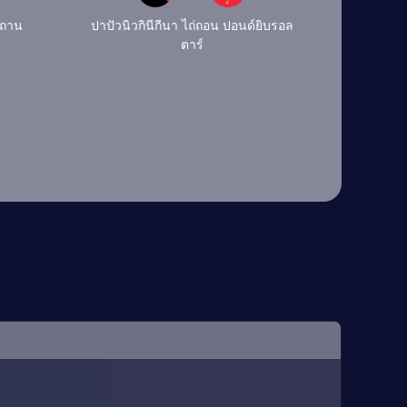
สถาน
ปาปัวนิวกินีกีนา ไถ่ถอน ปอนด์ยิบรอล
ตาร์