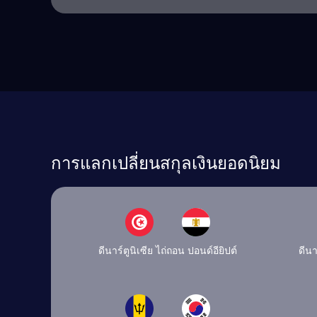
การแลกเปลี่ยนสกุลเงินยอดนิยม
ดีนาร์ตูนิเซีย ไถ่ถอน ปอนด์อียิปต์
ดีนา