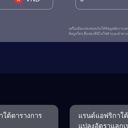
เครื่องมือแปลงสกุลเงินให้ข้อมูลอัตราแ
ข้อมูลใดๆ ที่แสดงที่นี่ไม่ใช่คำแนะนำทาง
าใต้ตารางการ
แรนด์แอฟริกาใต
แปลงอัตราแลกเป