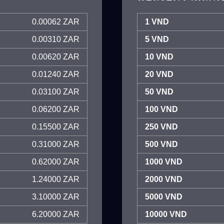
0.00062 ZAR
1 VND
0.00310 ZAR
5 VND
0.00620 ZAR
10 VND
0.01240 ZAR
20 VND
0.03100 ZAR
50 VND
0.06200 ZAR
100 VND
0.15500 ZAR
250 VND
0.31000 ZAR
500 VND
0.62000 ZAR
1000 VND
1.24000 ZAR
2000 VND
3.10000 ZAR
5000 VND
6.20000 ZAR
10000 VND