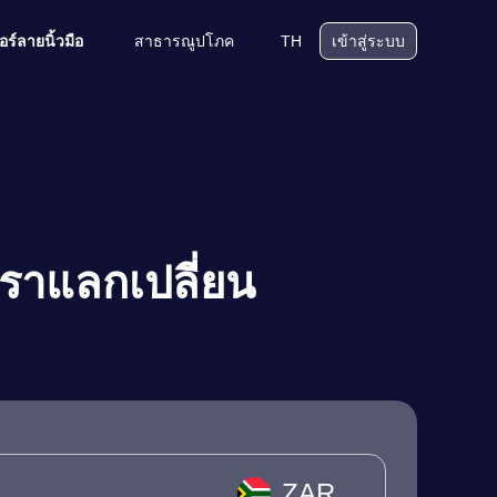
สาธารณูปโภค
TH
อร์ลายนิ้วมือ
เข้าสู่ระบบ
ตราแลกเปลี่ยน
ZAR