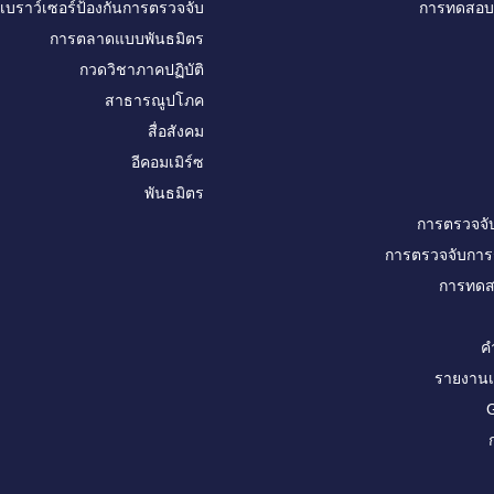
เบราว์เซอร์ป้องกันการตรวจจับ
การทดสอบค
การตลาดแบบพันธมิตร
กวดวิชาภาคปฏิบัติ
สาธารณูปโภค
สื่อสังคม
อีคอมเมิร์ซ
พันธมิตร
การตรวจจั
การตรวจจับการ
การทดส
ค
รายงานเ
G