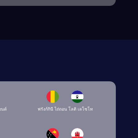
อนด์
ฟรังก์กินี ไถ่ถอน โลติ เลโซโท