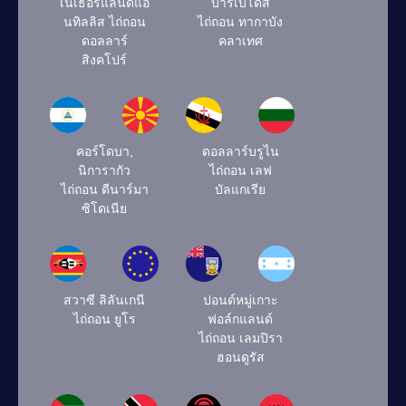
เนเธอร์แลนด์แอ
บาร์เบโดส
นทิลลิส ไถ่ถอน
ไถ่ถอน ทากาบัง
ดอลลาร์
คลาเทศ
สิงคโปร์
คอร์โดบา,
ดอลลาร์บรูไน
นิการากัว
ไถ่ถอน เลฟ
ไถ่ถอน ดีนาร์มา
บัลแกเรีย
ซิโดเนีย
สวาซี ลิลันเกนี
ปอนด์หมู่เกาะ
ไถ่ถอน ยูโร
ฟอล์กแลนด์
ไถ่ถอน เลมปิรา
ฮอนดูรัส