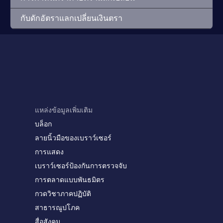
กับดักอัตราแลกเปลี่ยนเงินตรา
แหล่งข้อมูลเพิ่มเติม
บล็อก
ลายนิ้วมือของเบราว์เซอร์
การแสดง
เบราว์เซอร์ป้องกันการตรวจจับ
การตลาดแบบพันธมิตร
กวดวิชาภาคปฏิบัติ
สาธารณูปโภค
สื่อสังคม