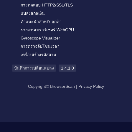
การทดสอบ HTTP2/SSL/TLS
แปลงสกุลเงิน
คำแนะนำสำหรับลูกค้า
รายงานเบราว์เซอร์ WebGPU
Gyroscope Visualizer
การตรวจจับโซนเวลา
เครื่องสร้างรหัสผ่าน
บันทึกการเปลี่ยนแปลง
1.4.1.0
Copyright© BrowserScan
|
Privacy Policy