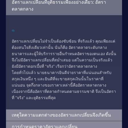
อัตราแลกเปลี่ยนที่ยุติธรรมเพียงอย่างเดียว: อัตรา
ตลาดกลาง
อัตราแลกเปลี่ยนไม่จำเป็นต้องซับซ้อน ที่จริงแล้ว คุณเพียงแค่
ต้องสนใจสิ่งเดียวเท่านั้น นั่นก็คือ อัตราตลาดระดับกลาง
ธนาคารและผู้ให้บริการรายอื่นกำหนดอัตราของตนเอง ดังนั้น
จึงไม่มีอัตราแลกเปลี่ยนที่สม่ำเสมอ แต่ในความเป็นจริงแล้ว
ยังมีอัตราดอกเบี้ยที่ "จริง" เรียกว่าอัตราตลาดกลาง
โดยทั่วไปแล้ว นายธนาคารยินดีจ่ายราคาที่แน่นอนสำหรับ
สกุลเงินหนึ่ง ๆ และยินดีที่จะขายสกุลเงินนั้นในราคาที่
แน่นอน จุดกึ่งกลางของราคาเหล่านี้คืออัตราตลาดกลาง
เนื่องจากนี่คืออัตราที่ตลาดกำหนดตามธรรมชาติ จึงเป็นอัตรา
ที่ "จริง" และยุติธรรมที่สุด
เหตุใดความแตกต่างของอัตราแลกเปลี่ยนจึงเกิดขึ้น
การกำหนดราคาอัตราแลกเปลี่ยน