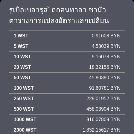
รูเบิลเบลารุสไถ่ถอนทาลา ซามัว
ตารางการแปลงอัตราแลกเปลี่ยน
1 WST
0.91608 BYN
5 WST
4.58039 BYN
10 WST
9.16078 BYN
20 WST
18.32156 BYN
50 WST
45.80390 BYN
100 WST
91.60781 BYN
250 WST
229.01952 BYN
500 WST
458.03904 BYN
1000 WST
916.07809 BYN
2000 WST
1,832.15617 BYN