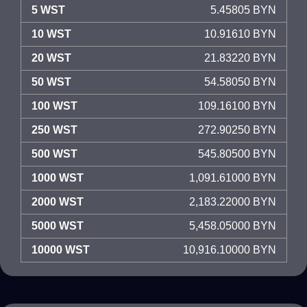
5 WST
5.45805 BYN
10 WST
10.91610 BYN
20 WST
21.83220 BYN
50 WST
54.58050 BYN
100 WST
109.16100 BYN
250 WST
272.90250 BYN
500 WST
545.80500 BYN
1000 WST
1,091.61000 BYN
2000 WST
2,183.22000 BYN
5000 WST
5,458.05000 BYN
10000 WST
10,916.10000 BYN