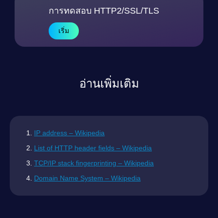
การทดสอบ HTTP2/SSL/TLS
เริ่ม
อ่านเพิ่มเติม
IP address – Wikipedia
List of HTTP header fields – Wikipedia
TCP/IP stack fingerprinting – Wikipedia
Domain Name System – Wikipedia