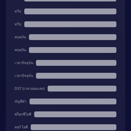
ทวีป
ทวีป
สกุลเงิน
สกุลเงิน
เวลาปัจจุบัน
เวลาปัจจุบัน
DST (เวลาออมแสง)
บัญชีดำ
พร็อกซีไอพี
ทอร์ ไอพี