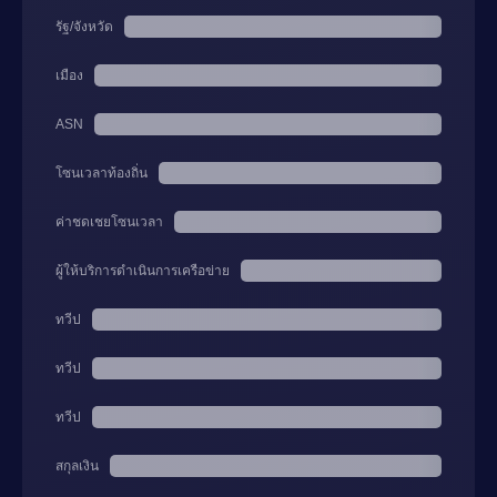
รัฐ/จังหวัด
เมือง
ASN
โซนเวลาท้องถิ่น
ค่าชดเชยโซนเวลา
ผู้ให้บริการดำเนินการเครือข่าย
ทวีป
ทวีป
ทวีป
สกุลเงิน