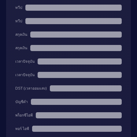
ทวีป
ทวีป
สกุลเงิน
สกุลเงิน
เวลาปัจจุบัน
เวลาปัจจุบัน
DST (เวลาออมแสง)
บัญชีดำ
พร็อกซีไอพี
ทอร์ ไอพี