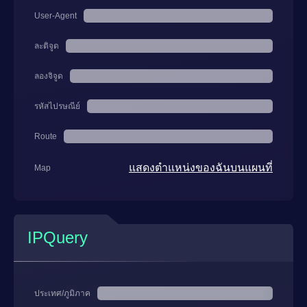
User-Agent
ละติจูด
ลองจิจูด
รหัสไปรษณีย์
Route
แสดงตำแหน่งของฉันบนแผนที่
Map
IPQuery
ประเทศ/ภูมิภาค