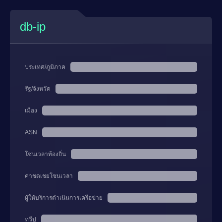
db-ip
ประเทศ/ภูมิภาค
รัฐ/จังหวัด
เมือง
ASN
โซนเวลาท้องถิ่น
ค่าชดเชยโซนเวลา
ผู้ให้บริการดำเนินการเครือข่าย
ทวีป