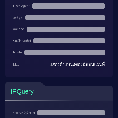
User-Agent
ละติจูด
ลองจิจูด
รหัสไปรษณีย์
Route
แสดงตำแหน่งของฉันบนแผนที่
Map
IPQuery
ประเทศ/ภูมิภาค