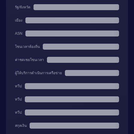
รัฐ/จังหวัด
เมือง
ASN
โซนเวลาท้องถิ่น
ค่าชดเชยโซนเวลา
ผู้ให้บริการดำเนินการเครือข่าย
ทวีป
ทวีป
ทวีป
สกุลเงิน