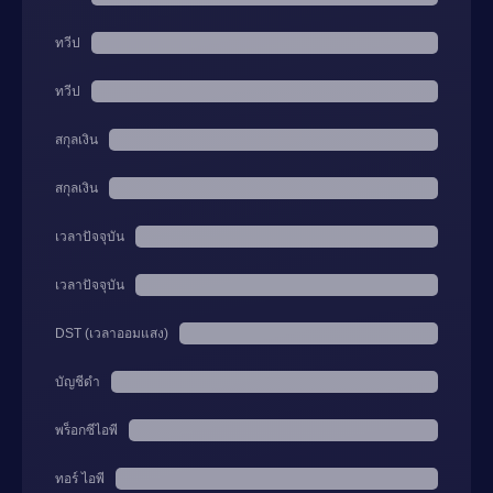
ทวีป
ทวีป
สกุลเงิน
สกุลเงิน
เวลาปัจจุบัน
เวลาปัจจุบัน
DST (เวลาออมแสง)
บัญชีดำ
พร็อกซีไอพี
ทอร์ ไอพี