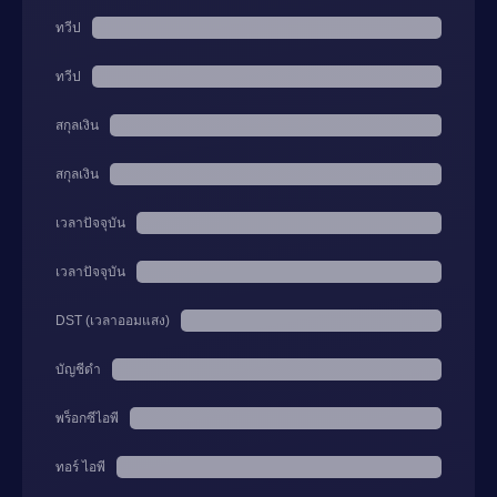
ทวีป
ทวีป
สกุลเงิน
สกุลเงิน
เวลาปัจจุบัน
เวลาปัจจุบัน
DST (เวลาออมแสง)
บัญชีดำ
พร็อกซีไอพี
ทอร์ ไอพี