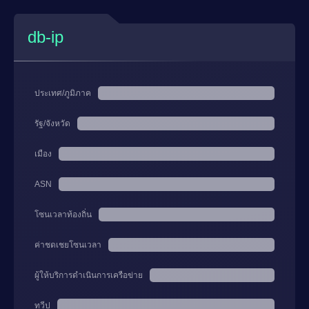
db-ip
ประเทศ/ภูมิภาค
รัฐ/จังหวัด
เมือง
ASN
โซนเวลาท้องถิ่น
ค่าชดเชยโซนเวลา
ผู้ให้บริการดำเนินการเครือข่าย
ทวีป