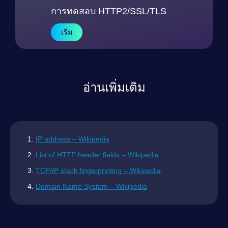
การทดสอบ HTTP2/SSL/TLS
เริ่ม
อ่านเพิ่มเติม
IP address – Wikipedia
List of HTTP header fields – Wikipedia
TCP/IP stack fingerprinting – Wikipedia
Domain Name System – Wikipedia