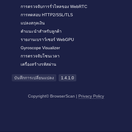
การตรวจจับการรั่วไหลของ WebRTC
การทดสอบ HTTP2/SSL/TLS
แปลงสกุลเงิน
คำแนะนำสำหรับลูกค้า
รายงานเบราว์เซอร์ WebGPU
Gyroscope Visualizer
การตรวจจับโซนเวลา
เครื่องสร้างรหัสผ่าน
บันทึกการเปลี่ยนแปลง
1.4.1.0
Copyright© BrowserScan
|
Privacy Policy