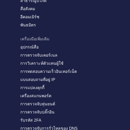
สาธารณูปโภค
สื่อสังคม
อีคอมเมิร์ซ
พันธมิตร
เครื่องมือเพิ่มเติม
อุปกรณ์สื่อ
การตรวจจับเคอร์เนล
การวิเคราะห์ตัวแทนผู้ใช้
การทดสอบความเร็วอินเทอร์เน็ต
แบบสอบถามที่อยู่ IP
การแปลงคุกกี้
เครื่องสแกนพอร์ต
การตรวจจับหุ่นยนต์
การตรวจจับปลั๊กอิน
รับรหัส 2FA
การตรวจจับการรั่วไหลของ DNS