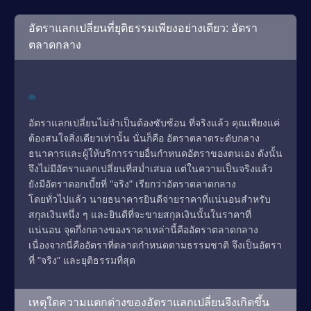
อัตราแลกเปลี่ยนที่ยุติธรรมเพียงอย่างเดียว: อัตรา
ตลาดกลาง
อัตราแลกเปลี่ยนไม่จำเป็นต้องซับซ้อน ที่จริงแล้ว คุณเพียงแค่
ต้องสนใจสิ่งเดียวเท่านั้น นั่นก็คือ อัตราตลาดระดับกลาง
ธนาคารและผู้ให้บริการรายอื่นกำหนดอัตราของตนเอง ดังนั้น
จึงไม่มีอัตราแลกเปลี่ยนที่สม่ำเสมอ แต่ในความเป็นจริงแล้ว
ยังมีอัตราดอกเบี้ยที่ "จริง" เรียกว่าอัตราตลาดกลาง
โดยทั่วไปแล้ว นายธนาคารยินดีจ่ายราคาที่แน่นอนสำหรับ
สกุลเงินหนึ่ง ๆ และยินดีที่จะขายสกุลเงินนั้นในราคาที่
แน่นอน จุดกึ่งกลางของราคาเหล่านี้คืออัตราตลาดกลาง
เนื่องจากนี่คืออัตราที่ตลาดกำหนดตามธรรมชาติ จึงเป็นอัตรา
ที่ "จริง" และยุติธรรมที่สุด
เหตุใดความแตกต่างของอัตราแลกเปลี่ยนจึงเกิดขึ้น