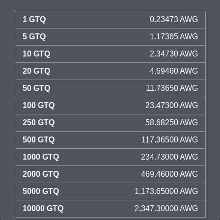
1 GTQ
0.23473 AWG
5 GTQ
1.17365 AWG
10 GTQ
2.34730 AWG
20 GTQ
4.69460 AWG
50 GTQ
11.73650 AWG
100 GTQ
23.47300 AWG
250 GTQ
58.68250 AWG
500 GTQ
117.36500 AWG
1000 GTQ
234.73000 AWG
2000 GTQ
469.46000 AWG
5000 GTQ
1,173.65000 AWG
10000 GTQ
2,347.30000 AWG