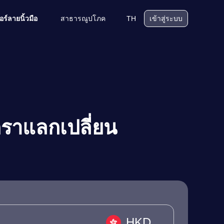
สาธารณูปโภค
TH
อร์ลายนิ้วมือ
เข้าสู่ระบบ
ตราแลกเปลี่ยน
HKD