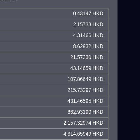
0.43147 HKD
2.15733 HKD
4.31466 HKD
8.62932 HKD
21.57330 HKD
43.14659 HKD
107.86649 HKD
215.73297 HKD
431.46595 HKD
862.93190 HKD
2,157.32974 HKD
4,314.65949 HKD