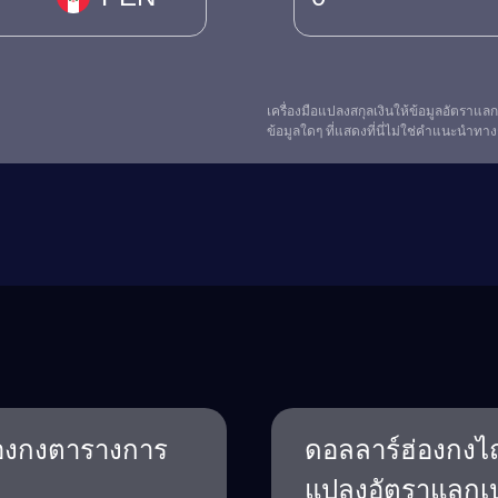
เครื่องมือแปลงสกุลเงินให้ข้อมูลอัตราแ
ข้อมูลใดๆ ที่แสดงที่นี่ไม่ใช่คำแนะนำทาง
่องกงตารางการ
ดอลลาร์ฮ่องกงไ
แปลงอัตราแลกเป