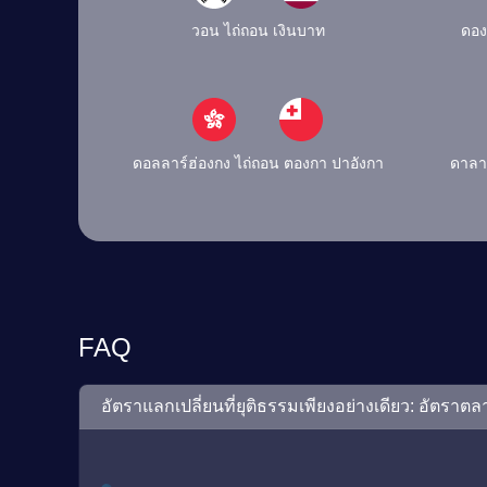
วอน ไถ่ถอน เงินบาท
ดอง
ดอลลาร์ฮ่องกง ไถ่ถอน ตองกา ปาอังกา
ดาลาซ
FAQ
อัตราแลกเปลี่ยนที่ยุติธรรมเพียงอย่างเดียว: อัตรา