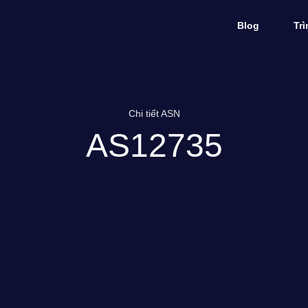
Blog
Tr
Chi tiết ASN
AS12735