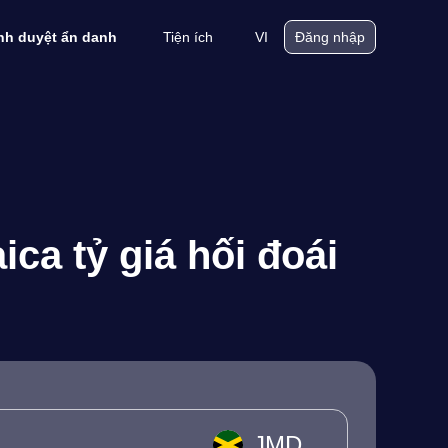
Tiện ích
VI
ình duyệt ẩn danh
Đăng nhập
ica tỷ giá hối đoái
JMD