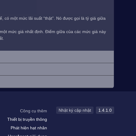
 có một mức lãi suất “thật”. Nó được gọi là tỷ giá giữa
i một mức giá nhất định. Điểm giữa của các mức giá này
ất.
Nhật ký cập nhật
1.4.1.0
Công cụ thêm
Thiết bị truyền thông
Phát hiện hạt nhân