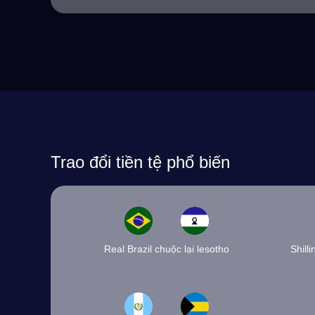
Trao đổi tiền tệ phổ biến
Real Brazil chuộc lại lesotho
Shill