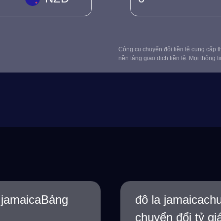
Công cụ chuyển đổi tiền tệ cung cấp th
nền tảng giao dịch tiền tệ. Mọi thông t
a jamaicaBảng
đô la jamaicach
chuyển đổi tỷ gi