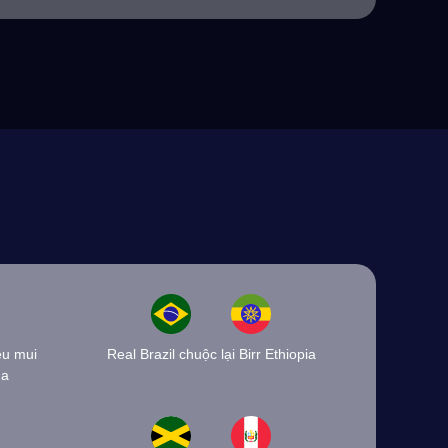
ệu mui
Real Brazil chuộc lại Birr Ethiopia
na