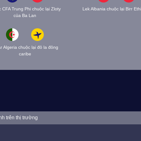
 CFA Trung Phi chuộc lại Zloty
Lek Albania chuộc lại Birr Eth
của Ba Lan
r Algeria chuộc lại đô la đông
caribe
nh trên thị trường