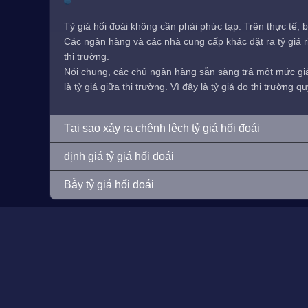
Tỷ giá hối đoái không cần phải phức tạp. Trên thực tế, b
Các ngân hàng và các nhà cung cấp khác đặt ra tỷ giá ri
thị trường.
Nói chung, các chủ ngân hàng sẵn sàng trả một mức giá 
là tỷ giá giữa thị trường. Vì đây là tỷ giá do thị trường
Tại sao xảy ra chênh lệch tỷ giá hối đoái
định giá tỷ giá hối đoái
Bẫy tỷ giá hối đoái