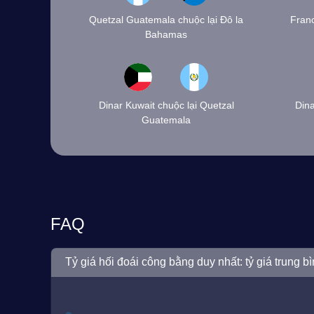
Quetzal Guatemala chuộc lại Đô la
Franc
Bahamas
Dinar Kuwait chuộc lại Quetzal
Dina
Guatemala
FAQ
Tỷ giá hối đoái công bằng duy nhất: tỷ giá trung bì