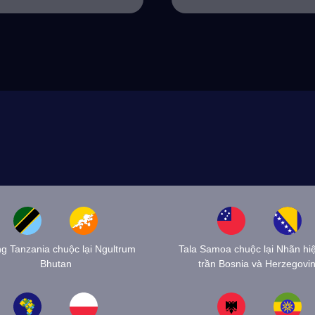
ing Tanzania chuộc lại Ngultrum
Tala Samoa chuộc lại Nhãn hi
Bhutan
trần Bosnia và Herzegovi