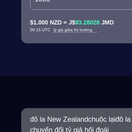
$1.000 NZD = J$
93.28028
JMD
00:15 UTC
tỷ giá giữa thị trường
đô la New Zealandchuộc lạiđô l
chuyển đổi tỷ giá hối đoái