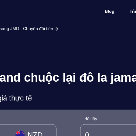
Blog
Tr
sang JMD - Chuyển đổi tiền tệ
nd chuộc lại đô la jama
iá thực tế
đổi lấy
NZD