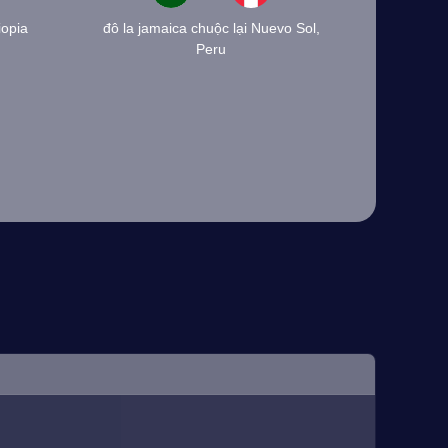
iopia
đô la jamaica chuộc lại Nuevo Sol,
Peru