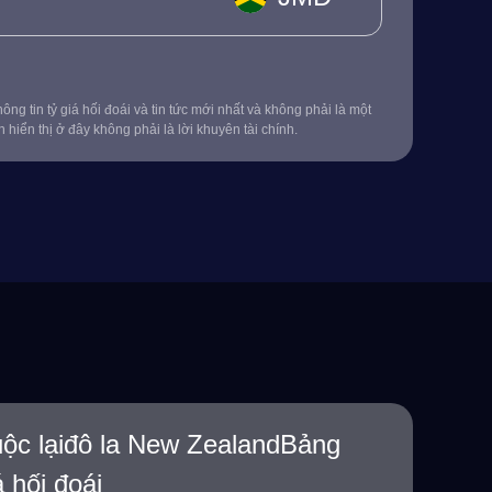
ông tin tỷ giá hối đoái và tin tức mới nhất và không phải là một
in hiển thị ở đây không phải là lời khuyên tài chính.
uộc lạiđô la New ZealandBảng
á hối đoái