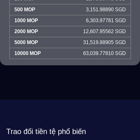
500 MOP
3,151.98890 SGD
1000 MOP
6,303.97781 SGD
2000 MOP
12,607.95562 SGD
5000 MOP
31,519.88905 SGD
10000 MOP
63,039.77810 SGD
Trao đổi tiền tệ phổ biến