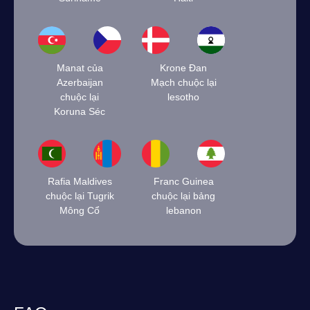
Manat của
Krone Đan
Azerbaijan
Mạch chuộc lại
chuộc lại
lesotho
Koruna Séc
Rafia Maldives
Franc Guinea
chuộc lại Tugrik
chuộc lại bảng
Mông Cổ
lebanon