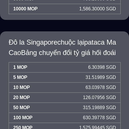
10000 MOP
1,586.30000 SGD
Đô la Singaporechuộc lạipataca Ma
CaoBảng chuyển đổi tỷ giá hối đoái
1 MOP
6.30398 SGD
5 MOP
31.51989 SGD
10 MOP
63.03978 SGD
20 MOP
126.07956 SGD
50 MOP
315.19889 SGD
100 MOP
630.39778 SGD
250 MOP
1,575.99445 SGD