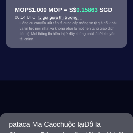
MOP$1.000 MOP = S$
0.15863
SGD
06:14 UTC
tỷ giá giữa thị trường
Công cụ chuyển đổi tiền tệ cung cấp thông tin tỷ giá hối đoái
và tin tức mới nhất và không phải là một nền tảng giao dịch
tiền tệ. Mọi thông tin hiển thị ở đây không phải là lời khuyên
tài chính.
pataca Ma Caochuộc lạiĐô la