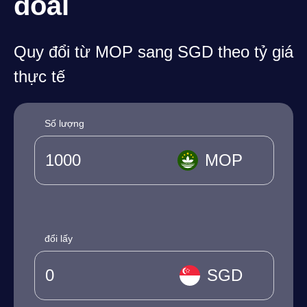
đoái
Quy đổi từ MOP sang SGD theo tỷ giá
thực tế
Số lượng
MOP
đổi lấy
SGD