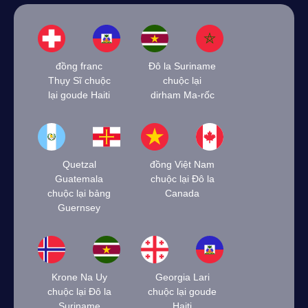
đồng franc
Đô la Suriname
Thụy Sĩ chuộc
chuộc lại
lại goude Haiti
dirham Ma-rốc
Quetzal
đồng Việt Nam
Guatemala
chuộc lại Đô la
chuộc lại bảng
Canada
Guernsey
Krone Na Uy
Georgia Lari
chuộc lại Đô la
chuộc lại goude
Suriname
Haiti