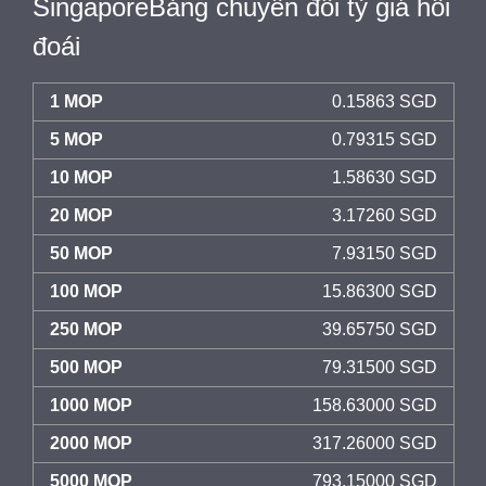
SingaporeBảng chuyển đổi tỷ giá hối
đoái
1 MOP
0.15863 SGD
5 MOP
0.79315 SGD
10 MOP
1.58630 SGD
20 MOP
3.17260 SGD
50 MOP
7.93150 SGD
100 MOP
15.86300 SGD
250 MOP
39.65750 SGD
500 MOP
79.31500 SGD
1000 MOP
158.63000 SGD
2000 MOP
317.26000 SGD
5000 MOP
793.15000 SGD